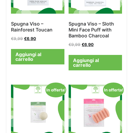
Spugna Viso –
Spugna Viso – Sloth
Rainforest Toucan
Mini Face Puff with
Bamboo Charcoal
€
9,99
€
6,90
€
9,99
€
6,90
Aggiungi al
carrello
Aggiungi al
carrello
In offerta!
In offerta!