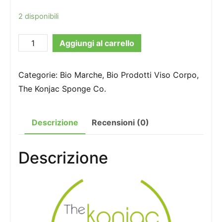
2 disponibili
Spugna
Aggiungi al carrello
Viso
-
Categorie:
Bio Marche
,
Bio Prodotti Viso Corpo
,
Mythical
The Konjac Sponge Co.
Mermaid
Sponge
Descrizione
Recensioni (0)
&
Hook
quantità
Descrizione