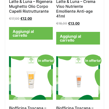
Latte & Luna – Rigenera
Latte & Luna – Crema
Mughetto Olio Corpo
Viso Nutriente
Capelli Ristrutturante
Emolliente Anti-age
41ml
€
17,00
€
12,00
€
18,00
€
13,00
Aggiungi al
carrello
Aggiungi al
carrello
In offerta!
In offerta!
Biofficina Toscana –
Biofficina Toscana –