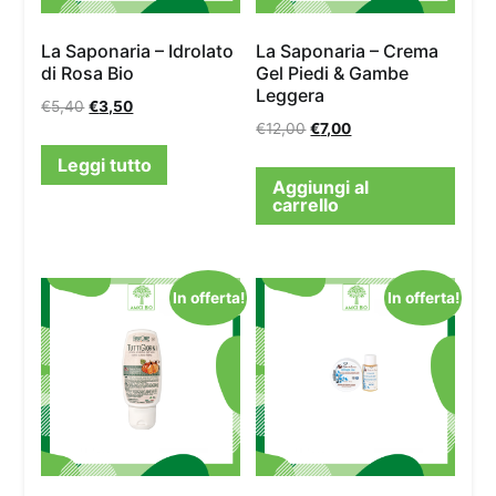
La Saponaria – Idrolato
La Saponaria – Crema
di Rosa Bio
Gel Piedi & Gambe
Leggera
€
5,40
€
3,50
€
12,00
€
7,00
Leggi tutto
Aggiungi al
carrello
In offerta!
In offerta!