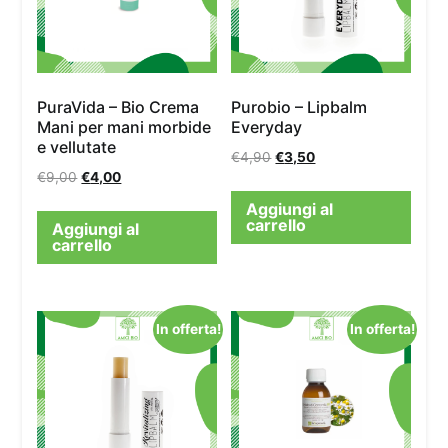
PuraVida – Bio Crema
Purobio – Lipbalm
Mani per mani morbide
Everyday
e vellutate
€
4,90
€
3,50
€
9,00
€
4,00
Aggiungi al
carrello
Aggiungi al
carrello
In offerta!
In offerta!