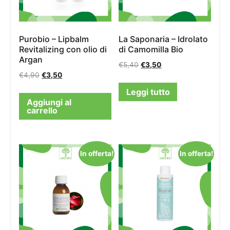
Purobio – Lipbalm
La Saponaria – Idrolato
Revitalizing con olio di
di Camomilla Bio
Argan
€
5,40
€
3,50
€
4,90
€
3,50
Leggi tutto
Aggiungi al
carrello
In offerta!
In offerta!