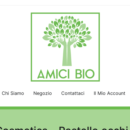
AmiciBio
Insieme per la Natura
Chi Siamo
Negozio
Contattaci
Il Mio Account