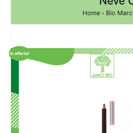
Neve C
Home
Bio Marc
In offerta!