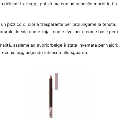
con delicati tratteggi, poi sfuma con un pennello morbido ti
o un pizzico di cipria trasparente per prolungarne la tenuta.
aturale. Ideale come kajal, come eyeliner e come base per e
alità, assieme ad avorio/beige è stata inventata per valoriz
dell’occhio aggiungendo intensità allo sguardo.