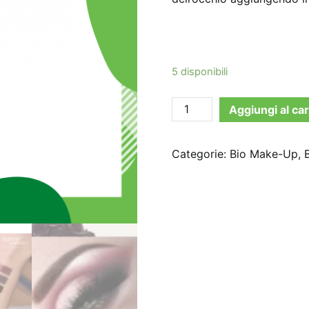
5 disponibili
Neve
Aggiungi al car
Cosmetics
-
Categorie:
Bio Make-Up
,
Pastello
occhi
Ebano
quantità