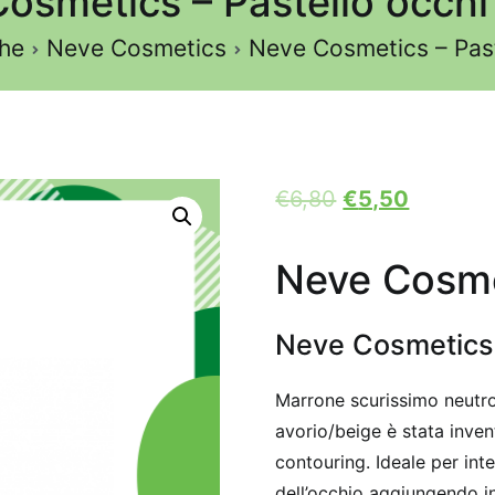
osmetics – Pastello occh
he
Neve Cosmetics
Neve Cosmetics – Pas
€
6,80
€
5,50
Neve Cosme
Neve Cosmetics 
Marrone scurissimo neutro
avorio/beige è stata inven
contouring. Ideale per inte
dell’occhio aggiungendo in