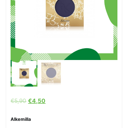
€
5,90
€
4,50
Alkemilla