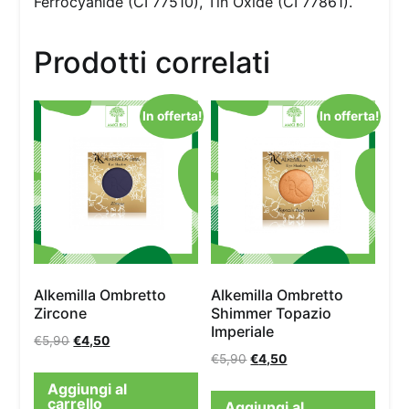
Ferrocyanide (CI 77510), Tin Oxide (CI 77861).
Prodotti correlati
In offerta!
In offerta!
Alkemilla Ombretto
Alkemilla Ombretto
Zircone
Shimmer Topazio
Imperiale
€
5,90
€
4,50
€
5,90
€
4,50
Aggiungi al
carrello
Aggiungi al