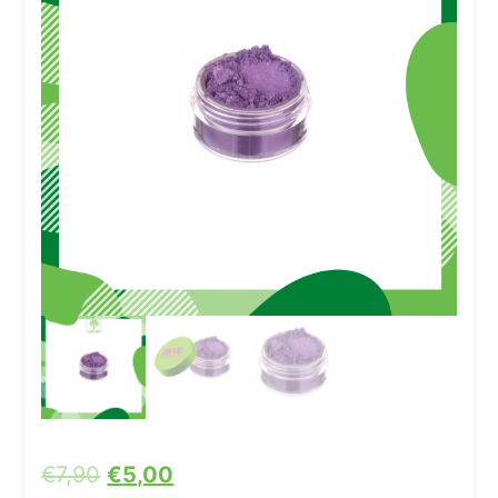
€
7,90
€
5,00