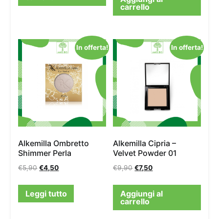
carrello
In offerta!
In offerta!
Alkemilla Ombretto
Alkemilla Cipria –
Shimmer Perla
Velvet Powder 01
€
5,90
€
4,50
€
9,90
€
7,50
Leggi tutto
Aggiungi al
carrello