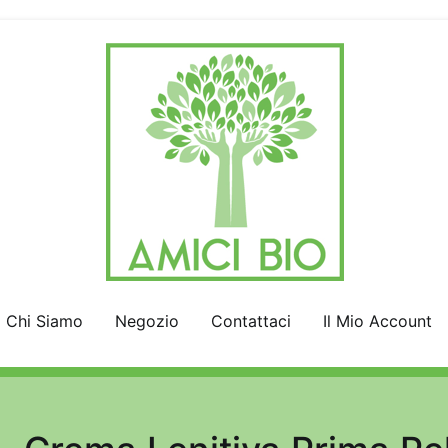
AmiciBio
Insieme per la Natura
Chi Siamo
Negozio
Contattaci
Il Mio Account