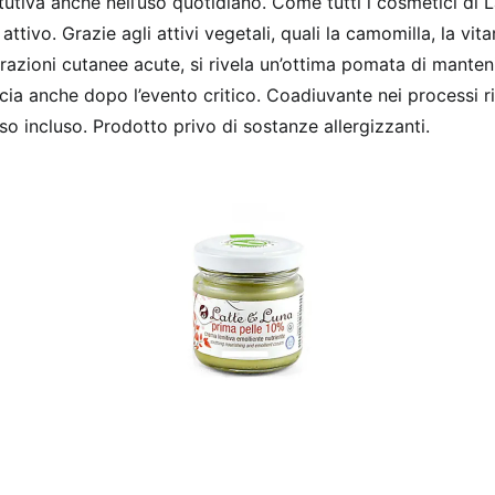
utiva anche nell’uso quotidiano. Come tutti i cosmetici di L
ivo. Grazie agli attivi vegetali, quali la camomilla, la vita
terazioni cutanee acute, si rivela un’ottima pomata di mant
ia anche dopo l’evento critico. Coadiuvante nei processi rip
iso incluso. Prodotto privo di sostanze allergizzanti.