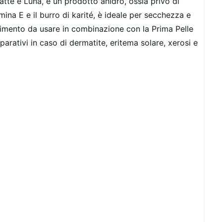
atte e Luna, è un prodotto anidro, ossia privo di
mina E e il burro di karité, è ideale per secchezza e
enimento da usare in combinazione con la Prima Pelle
arativi in caso di dermatite, eritema solare, xerosi e