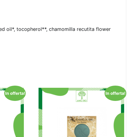
ed oil*, tocopherol**, chamomilla recutita flower
In offerta!
In offerta!