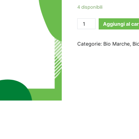
4 disponibili
Latte
Aggiungi al car
&
Luna
Categorie:
Bio Marche
,
Bi
-
Crema
Lenitiva
Prima
Pelle
10%
106ml
quantità