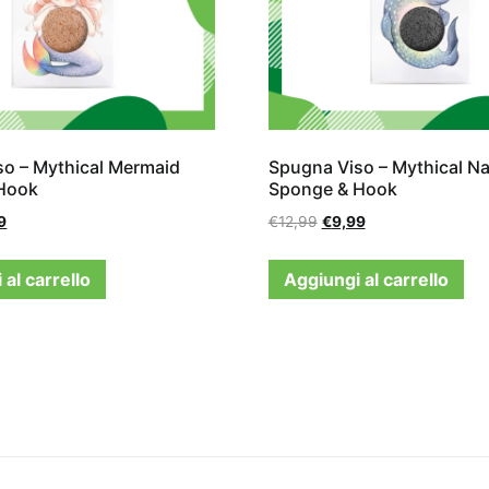
o – Mythical Mermaid
Spugna Viso – Mythical N
Hook
Sponge & Hook
9
€
12,99
€
9,99
al carrello
Aggiungi al carrello