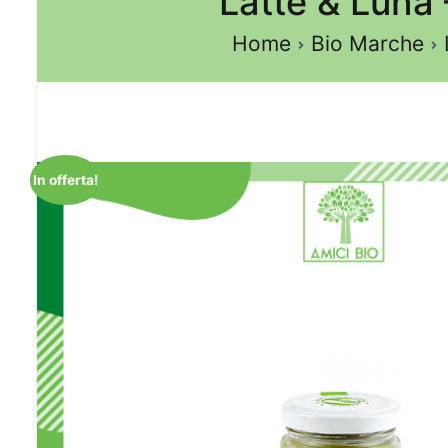
Latte & Luna
Home
Bio Marche
In offerta!