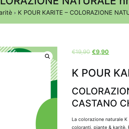
OLORAZIONE NATURALE n
aritè
K POUR KARITE – COLORAZIONE NAT
€
19,90
€
9,90
K POUR KA
COLORAZION
CASTANO C
La colorazione naturale 
coloranti, piante & karitè