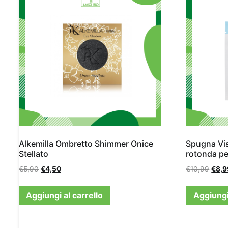
Alkemilla Ombretto Shimmer Onice
Spugna Vi
Stellato
rotonda pe
€
5,90
€
4,50
€
10,99
€
8,9
Aggiungi al carrello
Aggiungi 