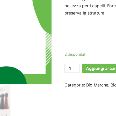
bellezza per i capelli. Fo
preserva la struttura.
2 disponibili
K
Aggiungi al car
POUR
KARITE
Categorie:
Bio Marche
,
Bi
-
COLORAZIONE
NATURALE
nr.5