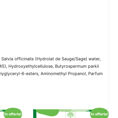
, Salvia officinalis (Hydrolat de Sauge/Sage) water,
2245), Hydroxyethylcellulose, Butyrospermum parkii
olyglyceryl-6-esters, Aminomethyl Propanol, Parfum
In offerta!
In offerta!