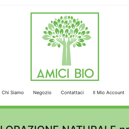
AmiciBio
Insieme per la Natura
Chi Siamo
Negozio
Contattaci
Il Mio Account