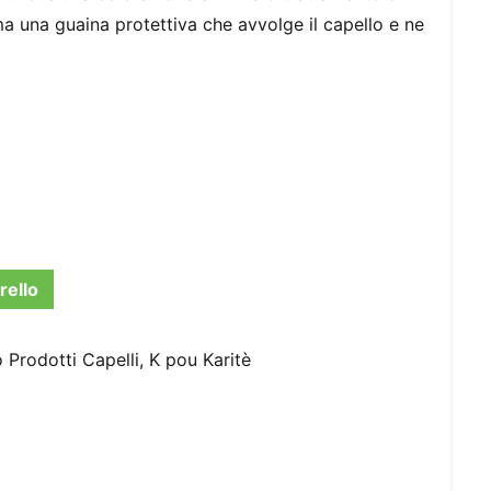
rma una guaina protettiva che avvolge il capello e ne
rello
o Prodotti Capelli
,
K pou Karitè