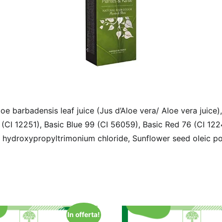
loe barbadensis leaf juice (Jus d’Aloe vera/ Aloe vera juice)
17 (CI 12251), Basic Blue 99 (CI 56059), Basic Red 76 (CI 1
ar hydroxypropyltrimonium chloride, Sunflower seed oleic p
In offerta!