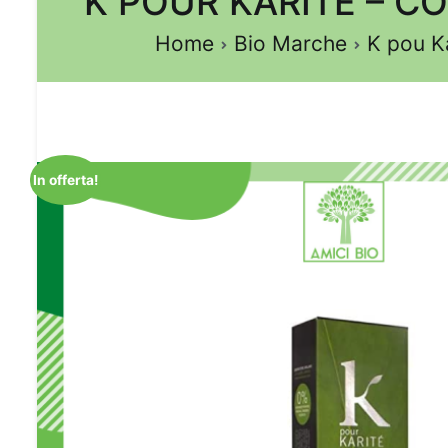
K POUR KARITE – C
Home
Bio Marche
K pou K
In offerta!