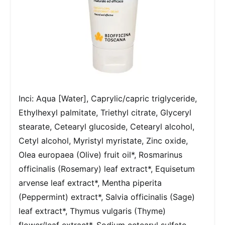
Inci: Aqua [Water], Caprylic/capric triglyceride,
Ethylhexyl palmitate, Triethyl citrate, Glyceryl
stearate, Cetearyl glucoside, Cetearyl alcohol,
Cetyl alcohol, Myristyl myristate, Zinc oxide,
Olea europaea (Olive) fruit oil*, Rosmarinus
officinalis (Rosemary) leaf extract*, Equisetum
arvense leaf extract*, Mentha piperita
(Peppermint) extract*, Salvia officinalis (Sage)
leaf extract*, Thymus vulgaris (Thyme)
flower/leaf extract*, Sodium cetearyl sulfate,