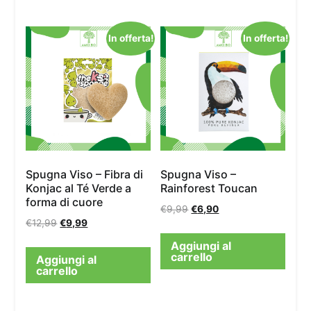
In offerta!
In offerta!
Spugna Viso – Fibra di
Spugna Viso –
Konjac al Té Verde a
Rainforest Toucan
forma di cuore
€
9,99
€
6,90
€
12,99
€
9,99
Aggiungi al
carrello
Aggiungi al
carrello