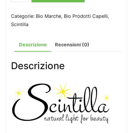
-
Siero
Categorie:
Bio Marche
,
Bio Prodotti Capelli
,
argan
Scintilla
per
capelli
Descrizione
Recensioni (0)
rossi
quantità
Descrizione