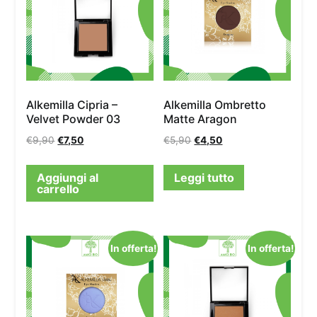
Alkemilla Cipria –
Alkemilla Ombretto
Velvet Powder 03
Matte Aragon
€
9,90
€
7,50
€
5,90
€
4,50
Aggiungi al
Leggi tutto
carrello
In offerta!
In offerta!