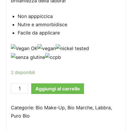
brillantezza della labbra!
Non apppiccica
Nutre e ammorbidisce
Facile da applicare
2 disponibili
PuroBio
Aggiungi al carrello
-
Lip
Categorie:
Bio Make-Up
,
Bio Marche
,
Labbra
,
Gloss
Puro Bio
Trasparente
quantità