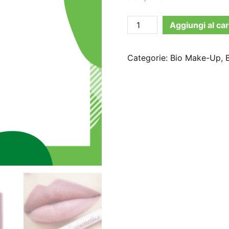
Neve
Aggiungi al car
Cosmetics
-
Categorie:
Bio Make-Up
,
Pastello
labbra
Experiment
quantità