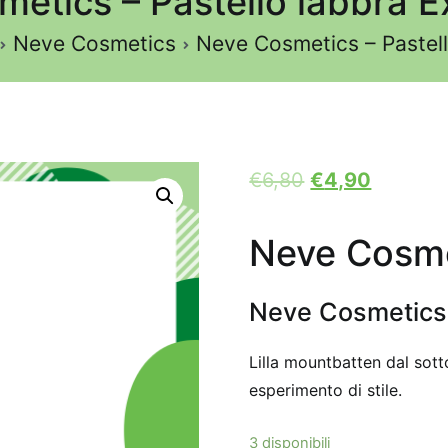
etics – Pastello labbra 
Neve Cosmetics
Neve Cosmetics – Pastell
€
6,80
€
4,90
Neve Cosme
Neve Cosmetics 
Lilla mountbatten dal sott
esperimento di stile.
3 disponibili