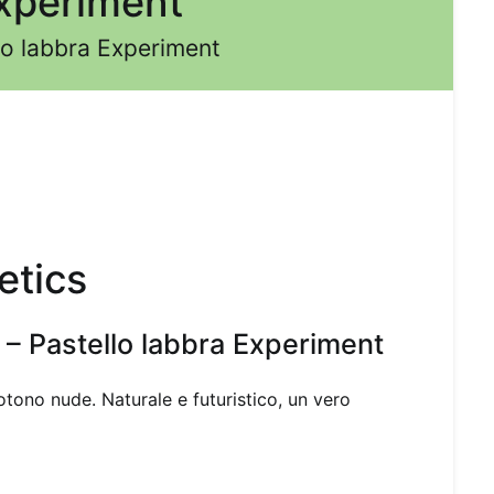
Experiment
o labbra Experiment
tics
– Pastello labbra Experiment
otono nude. Naturale e futuristico, un vero