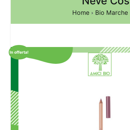
Neve Cosm
Home
Bio Marche
In offerta!