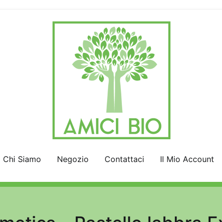
AmiciBio
Insieme per la Natura
Chi Siamo
Negozio
Contattaci
Il Mio Account