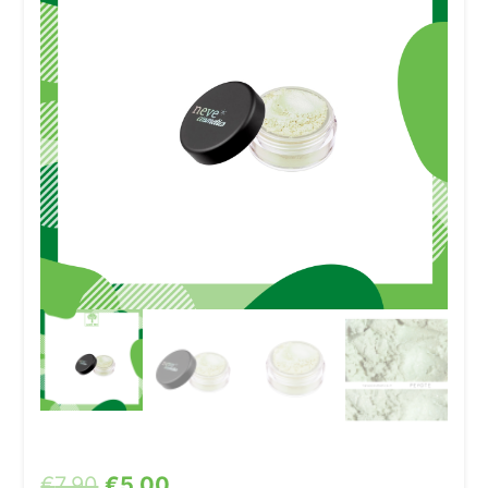
€
7,90
€
5,00