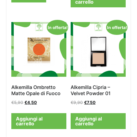
carrello
In offerta!
In offerta!
Alkemilla Ombretto
Alkemilla Cipria –
Matte Opale di Fuoco
Velvet Powder 01
€
5,90
€
4,50
€
9,90
€
7,50
Aggiungi al
Aggiungi al
carrello
carrello