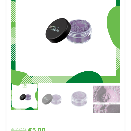
€
7,90
€
5,00