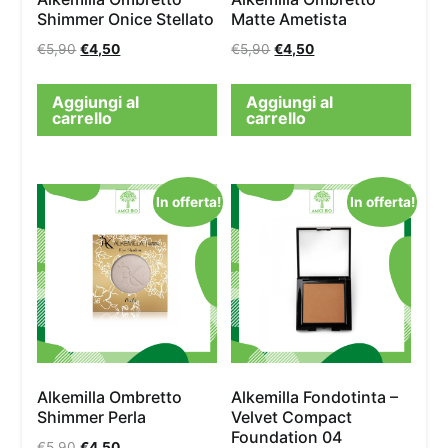
Shimmer Onice Stellato
Matte Ametista
€
5,90
€
4,50
€
5,90
€
4,50
Aggiungi al
Aggiungi al
carrello
carrello
In offerta!
In offerta!
Alkemilla Ombretto
Alkemilla Fondotinta –
Shimmer Perla
Velvet Compact
Foundation 04
€
5,90
€
4,50