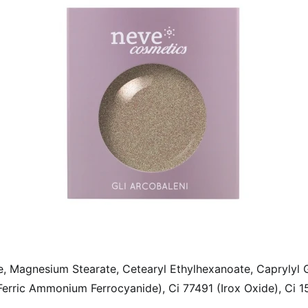
te, Magnesium Stearate, Cetearyl Ethylhexanoate, Caprylyl 
(Ferric Ammonium Ferrocyanide), Ci 77491 (Irox Oxide), Ci 