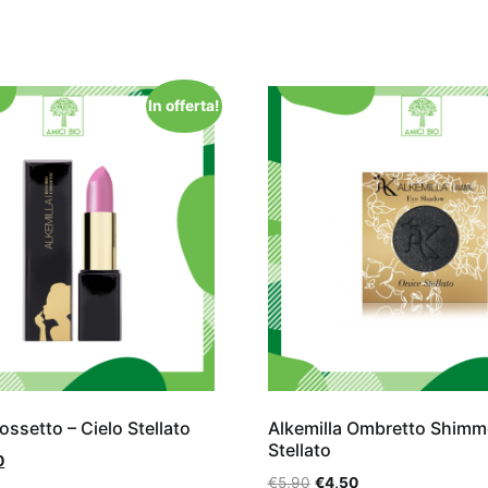
In offerta!
ossetto – Cielo Stellato
Alkemilla Ombretto Shimm
Stellato
0
€
5,90
€
4,50