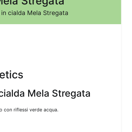
Mela Stregata
n cialda Mela Stregata
tics
cialda Mela Stregata
 con riflessi verde acqua.