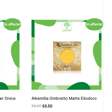
In offerta!
In offerta!
er Onice
Alkemilla Ombretto Matte Eliodoro
€
5,90
€
4,50