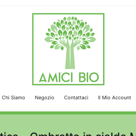
AmiciBio
Insieme per la Natura
Chi Siamo
Negozio
Contattaci
Il Mio Account