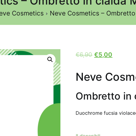
cs – Ombretto in cialda 
eve Cosmetics
Neve Cosmetics – Ombretto i
€
6,90
€
5,00
Neve Cosme
Ombretto in 
Duochrome fucsia violaceo
8 disponibili