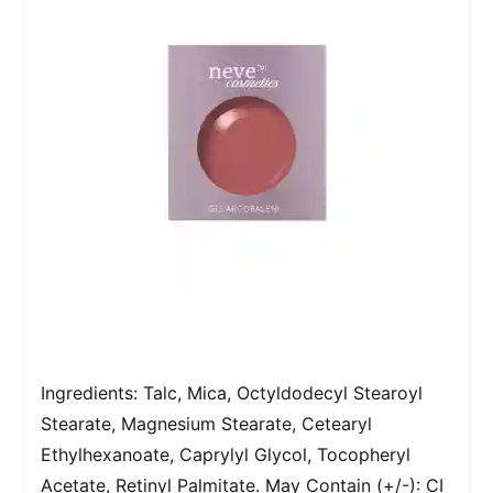
Ingredients: Talc, Mica, Octyldodecyl Stearoyl
Stearate, Magnesium Stearate, Cetearyl
Ethylhexanoate, Caprylyl Glycol, Tocopheryl
Acetate, Retinyl Palmitate. May Contain (+/-): CI