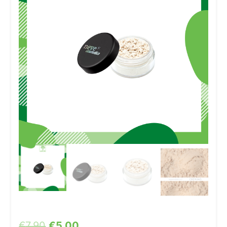
€
7,90
€
5,00