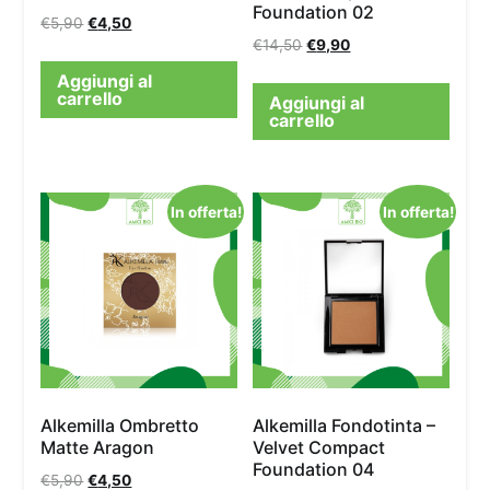
Foundation 02
€
5,90
€
4,50
€
14,50
€
9,90
Aggiungi al
carrello
Aggiungi al
carrello
In offerta!
In offerta!
Alkemilla Ombretto
Alkemilla Fondotinta –
Matte Aragon
Velvet Compact
Foundation 04
€
5,90
€
4,50