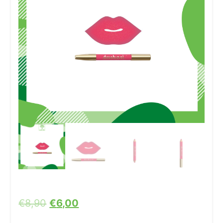
€
8,90
€
6,00