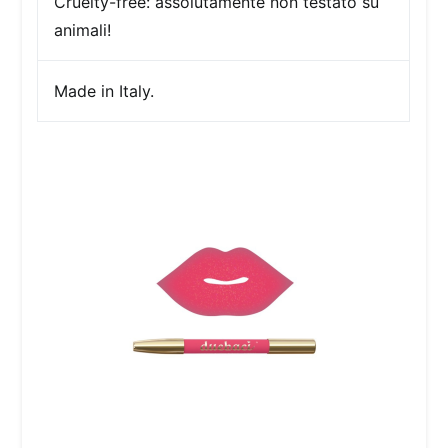
Cruelty-free:
assolutamente non testato su
animali!
Made in Italy.