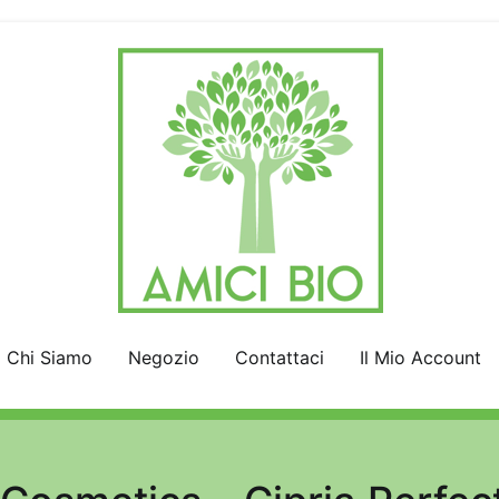
AmiciBio
Insieme per la Natura
Chi Siamo
Negozio
Contattaci
Il Mio Account