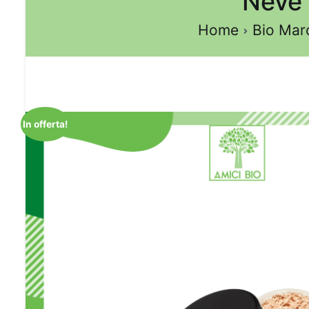
Neve 
Home
Bio Mar
In offerta!