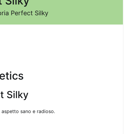
 Silky
ia Perfect Silky
tics
t Silky
n aspetto sano e radioso.