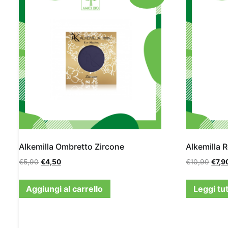
Alkemilla Ombretto Zircone
Alkemilla R
€
5,90
€
4,50
€
10,90
€
7,9
Aggiungi al carrello
Leggi tu