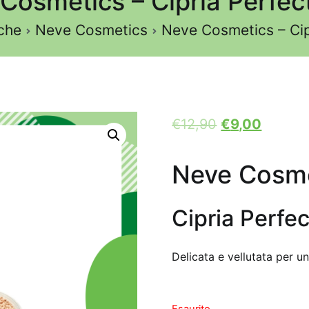
Cosmetics – Cipria Perfect
che
Neve Cosmetics
Neve Cosmetics – Cipr
€
12,90
€
9,00
Neve Cosme
Cipria Perfec
Delicata e vellutata per u
Esaurito