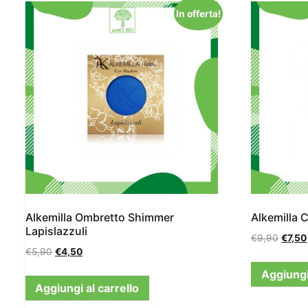
In offerta!
Alkemilla Ombretto Shimmer
Alkemilla 
Lapislazzuli
€
9,90
€
7,50
€
5,90
€
4,50
Aggiungi 
Aggiungi al carrello