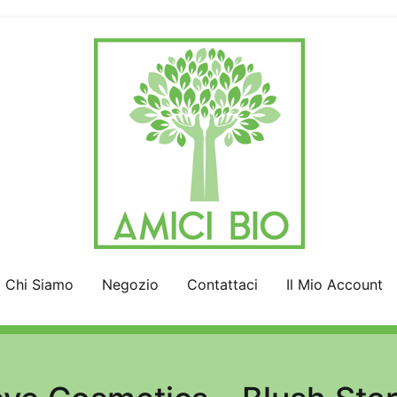
AmiciBio
Insieme per la Natura
Chi Siamo
Negozio
Contattaci
Il Mio Account