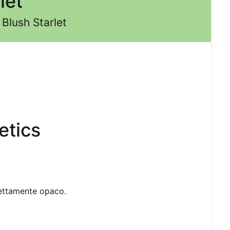
let
Blush Starlet
tics
ettamente opaco.