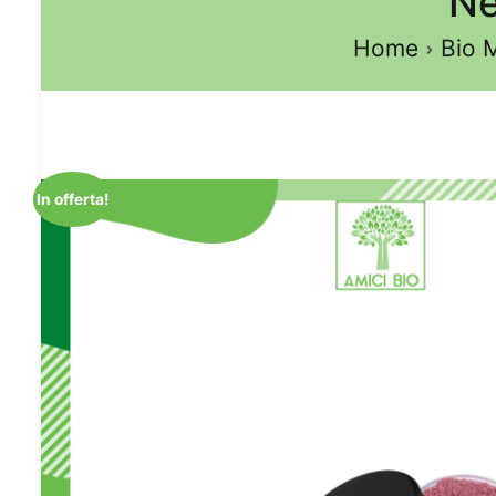
Ne
Home
Bio 
In offerta!