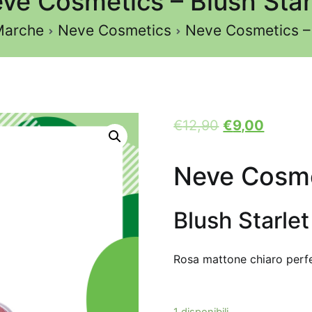
ve Cosmetics – Blush Star
Marche
Neve Cosmetics
Neve Cosmetics – 
€
12,90
€
9,00
Neve Cosme
Blush Starlet
Rosa mattone chiaro perf
1 disponibili