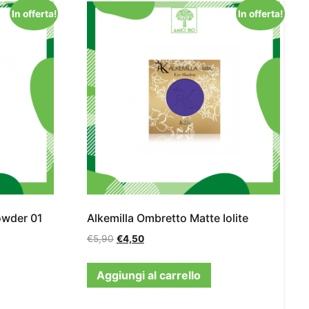
In offerta!
In offerta!
Powder 01
Alkemilla Ombretto Matte Iolite
€
5,90
€
4,50
Aggiungi al carrello