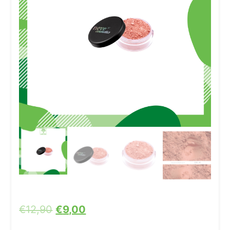
€
12,90
€
9,00