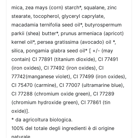
mica, zea mays (corn) starch*, squalane, zinc
stearate, tocopherol, glyceryl caprylate,
macadamia ternifolia seed oil*, butyrospermum
parkii (shea) butter*, prunus armeniaca (apricot)
kernel oil*, persea gratissima (avocado) oil *,
silica, pongamia glabra seed oil* [ +/- (may
contain) CI 77891 (titanium dioxide), CI 77491
(iron oxides), CI 77492 (iron oxides), CI
77742(manganese violet), CI 77499 (iron oxides),
CI 75470 (carmine), CI 77007 (ultramarine blue),
CI 77288 (chromium oxide green), CI 77289
(chromium hydroxide green), CI 77861 (tin
oxide)].
* da agricoltura biologica.
100% del totale degli ingredienti è di origine
naturale