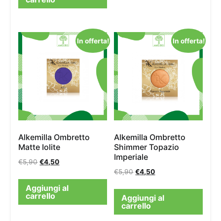
In offerta!
In offerta!
Alkemilla Ombretto
Alkemilla Ombretto
Matte Iolite
Shimmer Topazio
Imperiale
€
5,90
€
4,50
€
5,90
€
4,50
Aggiungi al
carrello
Aggiungi al
carrello