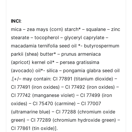
INCI
:
mica – zea mays (corn) starch* – squalane – zinc
stearate – tocopherol – glyceryl caprylate –
macadamia ternifolia seed oil *- butyrospermum
parkii (shea) butter* – prunus armeniaca
(apricot) kernel oil* – persea gratissima
(avocado) oil*- silica – pongamia glabra seed oil
.[+/– may contain: CI 77891 (titanium dioxide) –
CI 77491 (iron oxides) – CI 77492 (iron oxides) –
CI 77742 (manganese violet) – CI 77499 (iron
oxides) – CI 75470 (carmine) – CI 77007
(ultramarine blue) – CI 77288 (chromium oxide
green) – CI 77289 (chromium hydroxide green) –
CI 77861 (tin oxide)].