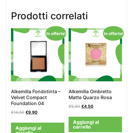
Prodotti correlati
In offerta!
In offerta!
Alkemilla Fondotinta –
Alkemilla Ombretto
Velvet Compact
Matte Quarzo Rosa
Foundation 04
€
5,90
€
4,50
€
14,50
€
9,90
Aggiungi al
carrello
Aggiungi al
carrello