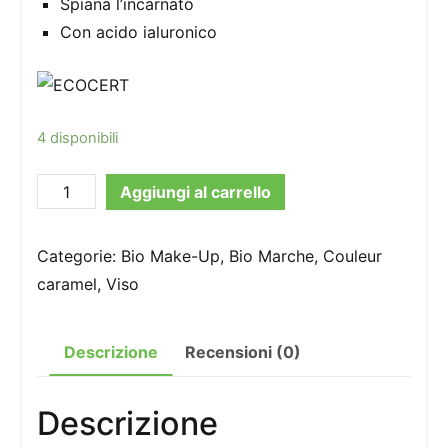
Spiana l’incarnato
Con acido ialuronico
4 disponibili
Couleur
Aggiungi al carrello
Caramel
-
Categorie:
Bio Make-Up
,
Bio Marche
,
Couleur
Fondotinta
caramel
,
Viso
Fluido
Anti
Descrizione
Recensioni (0)
Age
25
Ash
Descrizione
Blonde