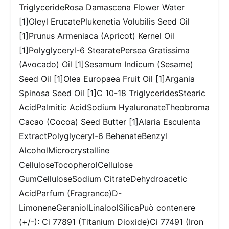
TriglycerideRosa Damascena Flower Water
[1]Oleyl ErucatePlukenetia Volubilis Seed Oil
[1]Prunus Armeniaca (Apricot) Kernel Oil
[1]Polyglyceryl-6 StearatePersea Gratissima
(Avocado) Oil [1]Sesamum Indicum (Sesame)
Seed Oil [1]Olea Europaea Fruit Oil [1]Argania
Spinosa Seed Oil [1]C 10-18 TriglyceridesStearic
AcidPalmitic AcidSodium HyaluronateTheobroma
Cacao (Cocoa) Seed Butter [1]Alaria Esculenta
ExtractPolyglyceryl-6 BehenateBenzyl
AlcoholMicrocrystalline
CelluloseTocopherolCellulose
GumCelluloseSodium CitrateDehydroacetic
AcidParfum (Fragrance)D-
LimoneneGeraniolLinaloolSilicaPuò contenere
(+/-): Ci 77891 (Titanium Dioxide)Ci 77491 (Iron