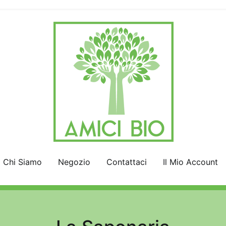
AmiciBio
Insieme per la Natura
Chi Siamo
Negozio
Contattaci
Il Mio Account