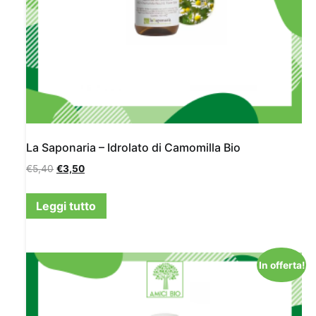
La Saponaria – Idrolato di Camomilla Bio
€
5,40
€
3,50
Leggi tutto
In offerta!